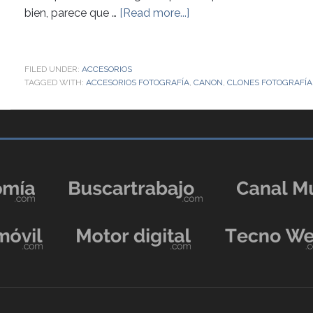
bien, parece que …
[Read more...]
FILED UNDER:
ACCESORIOS
TAGGED WITH:
ACCESORIOS FOTOGRAFÍA
,
CANON
,
CLONES FOTOGRAFÍA