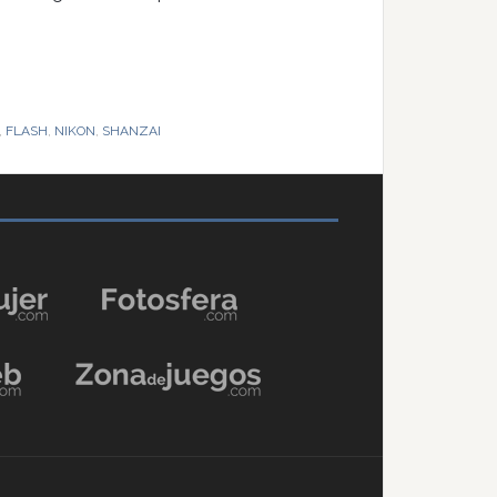
,
FLASH
,
NIKON
,
SHANZAI