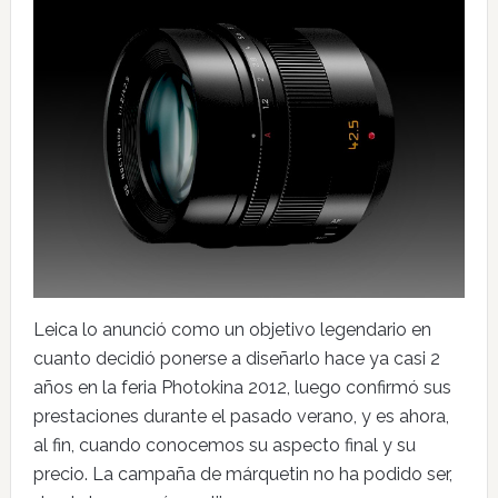
Leica lo anunció como un objetivo legendario en
cuanto decidió ponerse a diseñarlo hace ya casi 2
años en la feria Photokina 2012, luego confirmó sus
prestaciones durante el pasado verano, y es ahora,
al fin, cuando conocemos su aspecto final y su
precio. La campaña de márquetin no ha podido ser,