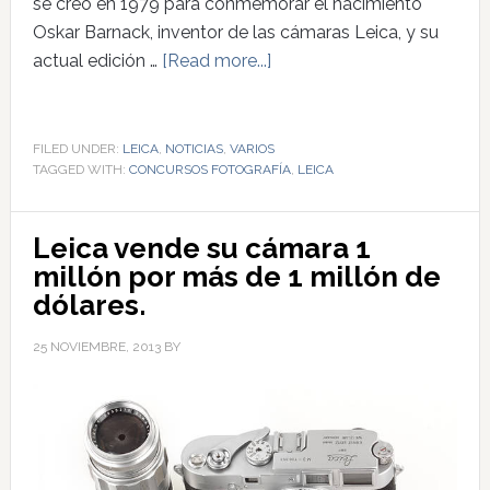
se creó en 1979 para conmemorar el nacimiento
Oskar Barnack, inventor de las cámaras Leica, y su
actual edición …
[Read more...]
FILED UNDER:
LEICA
,
NOTICIAS
,
VARIOS
TAGGED WITH:
CONCURSOS FOTOGRAFÍA
,
LEICA
Leica vende su cámara 1
millón por más de 1 millón de
dólares.
25 NOVIEMBRE, 2013
BY