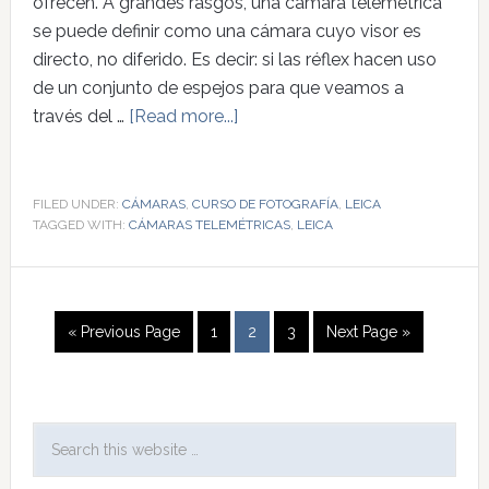
ofrecen. A grandes rasgos, una cámara telemétrica
se puede definir como una cámara cuyo visor es
directo, no diferido. Es decir: si las réflex hacen uso
de un conjunto de espejos para que veamos a
través del …
[Read more...]
FILED UNDER:
CÁMARAS
,
CURSO DE FOTOGRAFÍA
,
LEICA
TAGGED WITH:
CÁMARAS TELEMÉTRICAS
,
LEICA
« Previous Page
1
2
3
Next Page »