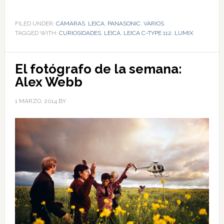
FILED UNDER:
CÁMARAS
,
LEICA
,
PANASONIC
,
VARIOS
TAGGED WITH:
CURIOSIDADES
,
LEICA
,
LEICA C-TYPE 112
,
LUMIX
El fotógrafo de la semana:
Alex Webb
1 MARZO, 2014
BY