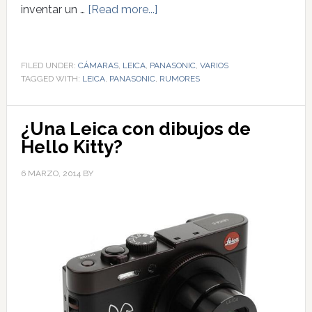
inventar un …
[Read more...]
FILED UNDER:
CÁMARAS
,
LEICA
,
PANASONIC
,
VARIOS
TAGGED WITH:
LEICA
,
PANASONIC
,
RUMORES
¿Una Leica con dibujos de
Hello Kitty?
6 MARZO, 2014
BY