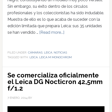
Sin embargo, su éxito dentro de los círculos
profesionales y los coleccionistas ha sido indudable.
Muestra de ello es lo que acaba de suceder con la
edición limitada que prepara Leica: sus 35 unidades
se han vendido …
[Read more...]
FILED UNDER:
CÁMARAS
,
LEICA
,
NOTICIAS
TAGGED WITH:
LEICA
,
LEICA M MONOCHROM
Se comercializa oficialmente
el Leica DG Nocticron 42,5mm
f/1.2
7 ENERO, 2014
BY