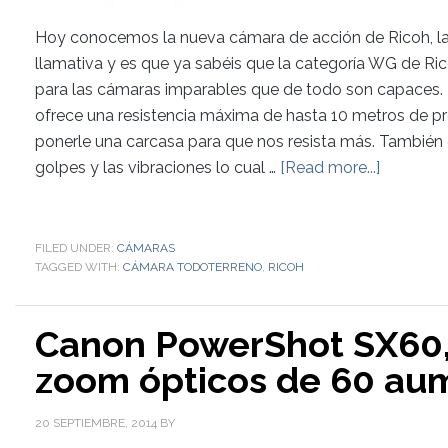
Hoy conocemos la nueva cámara de acción de Ricoh, l
llamativa y es que ya sabéis que la categoría WG de Ric
para las cámaras imparables que de todo son capaces.
ofrece una resistencia máxima de hasta 10 metros de p
ponerle una carcasa para que nos resista más. También o
golpes y las vibraciones lo cual …
[Read more...]
FILED UNDER:
CÁMARAS
TAGGED WITH:
CÁMARA TODOTERRENO
,
RICOH
Canon PowerShot SX60,
zoom ópticos de 60 au
20 SEPTIEMBRE, 2014
BY