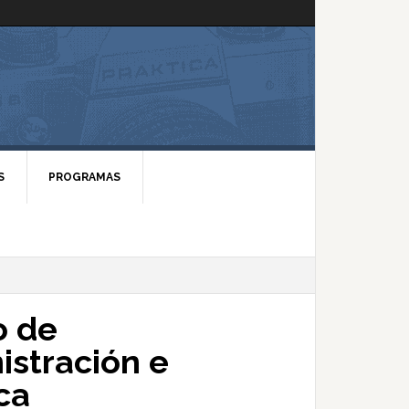
S
PROGRAMAS
o de
stración e
ca