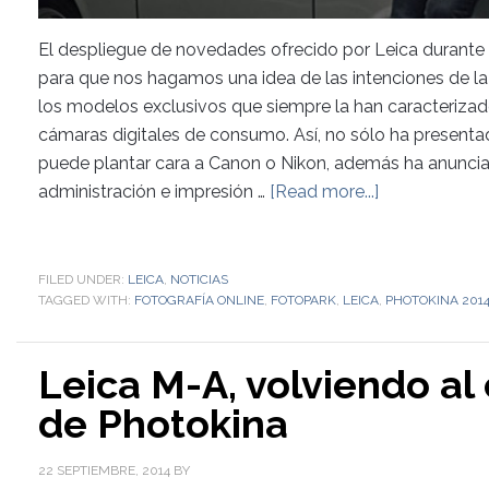
El despliegue de novedades ofrecido por Leica durante 
para que nos hagamos una idea de las intenciones de l
los modelos exclusivos que siempre la han caracterizad
cámaras digitales de consumo. Así, no sólo ha presen
puede plantar cara a Canon o Nikon, además ha anunci
administración e impresión …
[Read more...]
FILED UNDER:
LEICA
,
NOTICIAS
TAGGED WITH:
FOTOGRAFÍA ONLINE
,
FOTOPARK
,
LEICA
,
PHOTOKINA 201
Leica M-A, volviendo al
de Photokina
22 SEPTIEMBRE, 2014
BY