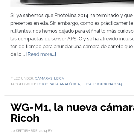
Sí, ya sabemos que Photokina 2014 ha terminado y que
presentes en ella. Sin embargo, como es prácticamente
rutilantes, nos hemos dejado para el final lo más curioso
las compactas de sensor APS-C y se ha atrevido incluso
tenido tiempo para anunciar una cámara de carrete que 
de lo …
[Read more...]
FILED UNDER:
CÁMARAS
,
LEICA
TAGGED WITH:
FOTOGRAFÍA ANALÓGICA
,
LEICA
,
PHOTOKINA 2014
WG-M1, la nueva cámar
Ricoh
20 SEPTIEMBRE, 2014
BY