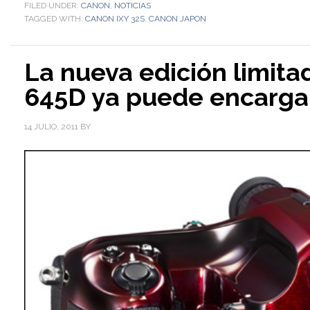
FILED UNDER:
CANON
,
NOTICIAS
TAGGED WITH:
CANON IXY 32S
,
CANON JAPON
La nueva edición limita
645D ya puede encarga
14 JULIO, 2011
BY