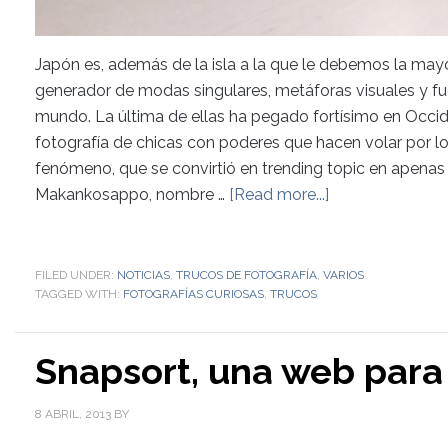
Japón es, además de la isla a la que le debemos la may
generador de modas singulares, metáforas visuales y f
mundo. La última de ellas ha pegado fortísimo en Occid
fotografía de chicas con poderes que hacen volar por los
fenómeno, que se convirtió en trending topic en apenas 
Makankosappo, nombre …
[Read more...]
FILED UNDER:
NOTICIAS
,
TRUCOS DE FOTOGRAFÍA
,
VARIOS
TAGGED WITH:
FOTOGRAFÍAS CURIOSAS
,
TRUCOS
Snapsort, una web par
8 ABRIL, 2013
BY