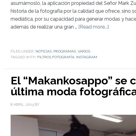
asumámoslo, la aplicación propiedad del Señor Mark Zuc
historia de la fotografía por la calidad que ofrece, sino
mediática, por su capacidad para generar modas y hac
además de realizar una gran …
[Read more...]
FILED UNDER:
NOTICIAS
,
PROGRAMAS
,
VARIOS
TAGGED WITH:
FILTROS FOTOGRAFÍA
,
INSTAGRAM
El “Makankosappo” se c
última moda fotográfic
8 ABRIL, 2013
BY