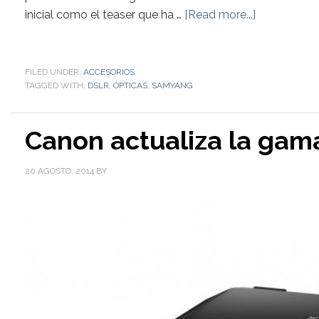
inicial como el teaser que ha …
[Read more...]
FILED UNDER:
ACCESORIOS
TAGGED WITH:
DSLR
,
ÓPTICAS
,
SAMYANG
Canon actualiza la ga
20 AGOSTO, 2014
BY