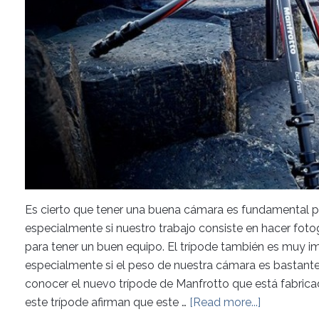
Es cierto que tener una buena cámara es fundamental p
especialmente si nuestro trabajo consiste en hacer foto
para tener un buen equipo. El trípode también es muy im
especialmente si el peso de nuestra cámara es bastant
conocer el nuevo trípode de Manfrotto que está fabrica
este trípode afirman que este …
[Read more...]