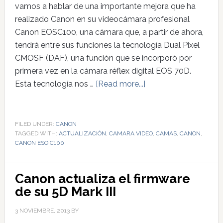
vamos a hablar de una importante mejora que ha
realizado Canon en su videocámara profesional
Canon EOSC100, una cámara que, a partir de ahora,
tendrá entre sus funciones la tecnología Dual Pixel
CMOSF (DAF), una función que se incorporó por
primera vez en la cámara réflex digital EOS 70D.
Esta tecnología nos …
[Read more...]
FILED UNDER:
CANON
TAGGED WITH:
ACTUALIZACIÓN
,
CAMARA VIDEO
,
CAMAS
,
CANON
,
CANON ESO C100
Canon actualiza el firmware
de su 5D Mark III
3 NOVIEMBRE, 2013
BY