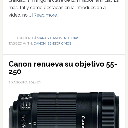
claridad, sin ninguna clase de iluminación artificial. Es
más, tal y como destacan en la introducción al
vídeo, no …
[Read more...]
FILED UNDER:
CÁMARAS
,
CANON
,
NOTICIAS
TAGGED WITH:
CANON
,
SENSOR CMOS
Canon renueva su objetivo 55-
250
26 AGOSTO, 2013
BY