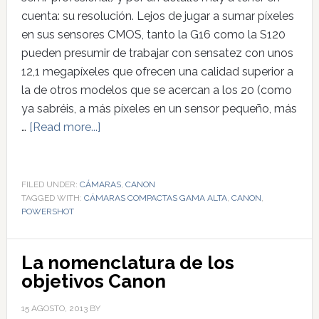
cuenta: su resolución. Lejos de jugar a sumar píxeles
en sus sensores CMOS, tanto la G16 como la S120
pueden presumir de trabajar con sensatez con unos
12,1 megapíxeles que ofrecen una calidad superior a
la de otros modelos que se acercan a los 20 (como
ya sabréis, a más píxeles en un sensor pequeño, más
…
[Read more...]
FILED UNDER:
CÁMARAS
,
CANON
TAGGED WITH:
CÁMARAS COMPACTAS GAMA ALTA
,
CANON
,
POWERSHOT
La nomenclatura de los
objetivos Canon
15 AGOSTO, 2013
BY