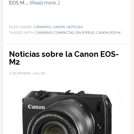
EOS M. …
[Read more...]
FILED UNDER:
CÁMARAS
,
CANON
,
NOTICIAS
TAGGED WITH:
CÁMARAS COMPACTAS SIN ESPEJO
,
CANON EOS M
Noticias sobre la Canon EOS-
M2
2 DICIEMBRE, 2013
BY