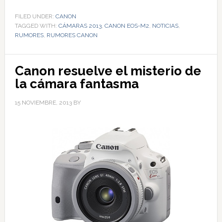
FILED UNDER:
CANON
TAGGED WITH:
CÁMARAS 2013
,
CANON EOS-M2
,
NOTICIAS
,
RUMORES
,
RUMORES CANON
Canon resuelve el misterio de
la cámara fantasma
15 NOVIEMBRE, 2013
BY