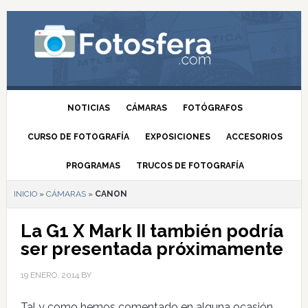
NOTICIAS
CÁMARAS
FOTÓGRAFOS
CURSO DE FOTOGRAFÍA
EXPOSICIONES
ACCESORIOS
PROGRAMAS
TRUCOS DE FOTOGRAFÍA
INICIO
»
CÁMARAS
»
CANON
La G1 X Mark II también podría
ser presentada próximamente
19 ENERO, 2014
BY
Tal y como hemos comentado en alguna ocasión,