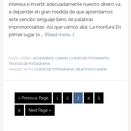
interesa e invertir adecuadamente nuestro dinero va
a depender en gran medida de que aprendamos
este sencillo lenguaje lleno de palabras
impronunciables. Así que vamos allá: La montura En
primer lugar, lo …
[Read more...]
FILED UNDER:
ACCESORIOS
,
CANON
,
CURSO DE FOTOGRAFÍA
,
TRUCOS DE FOTOGRAFÍA
TAGGED WITH:
CURSO DE FOTOGRAFÍA
,
OBJETIVOS CANON
« Previous Page
1
2
3
4
5
…
9
Next Page »