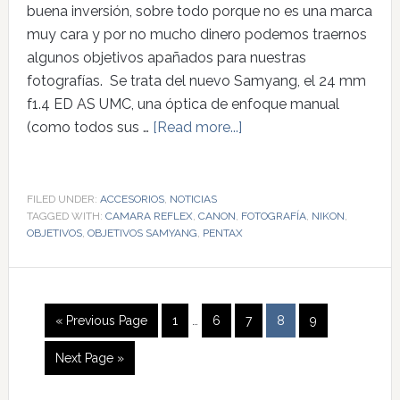
buena inversión, sobre todo porque no es una marca
muy cara y por no mucho dinero podemos traernos
algunos objetivos apañados para nuestras
fotografías. Se trata del nuevo Samyang, el 24 mm
f1.4 ED AS UMC, una óptica de enfoque manual
(como todos sus …
[Read more...]
FILED UNDER:
ACCESORIOS
,
NOTICIAS
TAGGED WITH:
CAMARA REFLEX
,
CANON
,
FOTOGRAFÍA
,
NIKON
,
OBJETIVOS
,
OBJETIVOS SAMYANG
,
PENTAX
« Previous Page
1
…
6
7
8
9
Next Page »