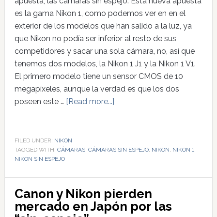
apuesta, las cámaras sin espejo. Esta nueva apuesta
es la gama Nikon 1, como podemos ver en en el
exterior de los modelos que han salido a la luz, ya
que Nikon no podía ser inferior al resto de sus
competidores y sacar una sola cámara, no, así que
tenemos dos modelos, la Nikon 1 J1 y la Nikon 1 V1.
El primero modelo tiene un sensor CMOS de 10
megapíxeles, aunque la verdad es que los dos
poseen este …
[Read more...]
FILED UNDER:
NIKON
TAGGED WITH:
CÁMARAS
,
CÁMARAS SIN ESPEJO
,
NIKON
,
NIKON 1
,
NIKON SIN ESPEJO
Canon y Nikon pierden
mercado en Japón por las