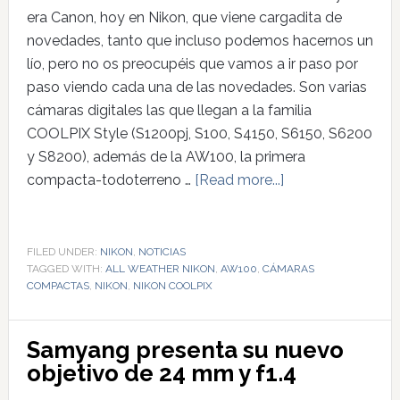
era Canon, hoy en Nikon, que viene cargadita de
novedades, tanto que incluso podemos hacernos un
lío, pero no os preocupéis que vamos a ir paso por
paso viendo cada una de las novedades. Son varias
cámaras digitales las que llegan a la familia
COOLPIX Style (S1200pj, S100, S4150, S6150, S6200
y S8200), además de la AW100, la primera
compacta-todoterreno …
[Read more...]
FILED UNDER:
NIKON
,
NOTICIAS
TAGGED WITH:
ALL WEATHER NIKON
,
AW100
,
CÁMARAS
COMPACTAS
,
NIKON
,
NIKON COOLPIX
Samyang presenta su nuevo
objetivo de 24 mm y f1.4