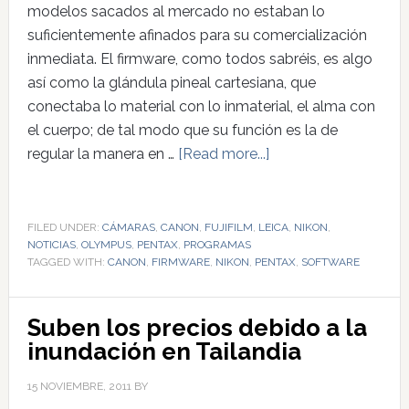
modelos sacados al mercado no estaban lo
suficientemente afinados para su comercialización
inmediata. El firmware, como todos sabréis, es algo
así como la glándula pineal cartesiana, que
conectaba lo material con lo inmaterial, el alma con
el cuerpo; de tal modo que su función es la de
regular la manera en …
[Read more...]
FILED UNDER:
CÁMARAS
,
CANON
,
FUJIFILM
,
LEICA
,
NIKON
,
NOTICIAS
,
OLYMPUS
,
PENTAX
,
PROGRAMAS
TAGGED WITH:
CANON
,
FIRMWARE
,
NIKON
,
PENTAX
,
SOFTWARE
Suben los precios debido a la
inundación en Tailandia
15 NOVIEMBRE, 2011
BY