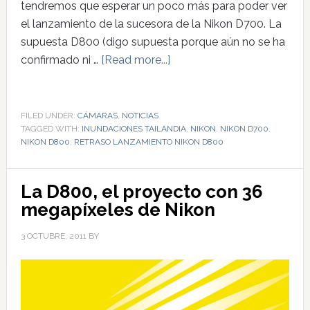
tendremos que esperar un poco más para poder ver
el lanzamiento de la sucesora de la Nikon D700. La
supuesta D800 (digo supuesta porque aún no se ha
confirmado ni …
[Read more...]
FILED UNDER:
CÁMARAS
,
NOTICIAS
TAGGED WITH:
INUNDACIONES TAILANDIA
,
NIKON
,
NIKON D700
,
NIKON D800
,
RETRASO LANZAMIENTO NIKON D800
La D800, el proyecto con 36
megapíxeles de Nikon
3 OCTUBRE, 2011
BY