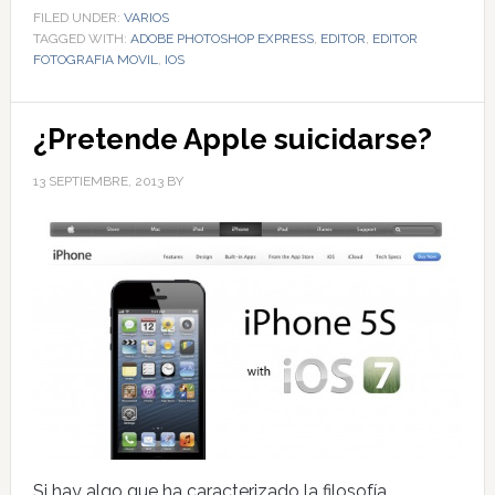
FILED UNDER:
VARIOS
TAGGED WITH:
ADOBE PHOTOSHOP EXPRESS
,
EDITOR
,
EDITOR
FOTOGRAFIA MOVIL
,
IOS
¿Pretende Apple suicidarse?
13 SEPTIEMBRE, 2013
BY
Si hay algo que ha caracterizado la filosofía