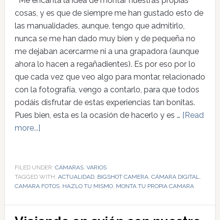
Me encanta la idea de montar nuestras propias
cosas, y es que de siempre me han gustado esto de
las manualidades, aunque, tengo que admitirlo,
nunca se me han dado muy bien y de pequeña no
me dejaban acercarme ni a una grapadora (aunque
ahora lo hacen a regañadientes). Es por eso por lo
que cada vez que veo algo para montar, relacionado
con la fotografía, vengo a contarlo, para que todos
podáis disfrutar de estas experiencias tan bonitas.
Pues bien, esta es la ocasión de hacerlo y es …
[Read
more...]
FILED UNDER:
CÁMARAS
,
VARIOS
TAGGED WITH:
ACTUALIDAD
,
BIGSHOT CAMERA
,
CÁMARA DIGITAL
,
CAMARA FOTOS
,
HAZLO TU MISMO
,
MONTA TU PROPIA CAMARA