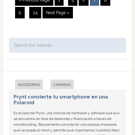
« Previous Page
1
…
5
6
7
8
9
…
24
Next Page »
ACCESORIOS
CÁMARAS
Prynt convierte tu smartphone en una
Polaroid
Es el caso de Prynt, una mezcla de hardware y software que aún
se encuentra en fase de desarrollo y financiación a través de
crowdfunding. Básicamente consiste en una carcasa impresora
que se acopla al móvil y permite que imprimamos nuestras fotos