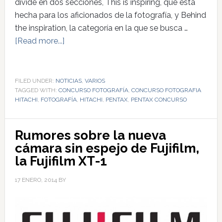
divide en dos secciones, This is inspiring, que está
hecha para los aficionados de la fotografía, y Behind
the inspiration, la categoría en la que se busca …
[Read more...]
FILED UNDER:
NOTICIAS
,
VARIOS
TAGGED WITH:
CONCURSO FOTOGRAFÍA
,
CONCURSO FOTOGRAFIA
HITACHI
,
FOTOGRAFÍA
,
HITACHI
,
PENTAX
,
PENTAX CONCURSO
Rumores sobre la nueva
cámara sin espejo de Fujifilm,
la Fujifilm XT-1
17 ENERO, 2014
BY