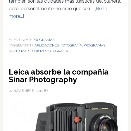
también son las ciudades más turísticas del planeta,
pero, personalmente, no creo que sea …
[Read
more...]
FILED UNDER:
PROGRAMAS
TAGGED WITH:
APLICACIONES
,
FOTOGRAFÍA
,
PROGRAMAS
,
SIGHTSMAP
,
TURISMO FOTOGRAFIA
Leica absorbe la compañía
Sinar Photography
27 NOVIEMBRE, 2013
BY