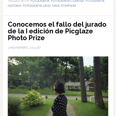
TAGGED WITH:
FOTOGRAFÍA
,
FOTOGRAFIA CURIOSA
,
FOTOGRAFIA
HISTORIA
,
FOTOGRAFIA LEGO
,
MIKE STIMPSON
Conocemos el fallo del jurado
de la I edición de Picglaze
Photo Prize
3 NOVIEMBRE, 2013
BY