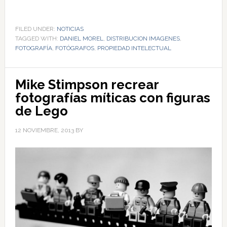
FILED UNDER:
NOTICIAS
TAGGED WITH:
DANIEL MOREL
,
DISTRIBUCION IMAGENES
,
FOTOGRAFÍA
,
FOTÓGRAFOS
,
PROPIEDAD INTELECTUAL
Mike Stimpson recrear
fotografías míticas con figuras
de Lego
12 NOVIEMBRE, 2013
BY