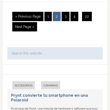
« Previous Page
1
2
3
4
…
22
Next Page »
ACCESORIOS
CÁMARAS
Prynt convierte tu smartphone en una
Polaroid
Es el caso de Prynt, una mezcla de hardware y software que aún