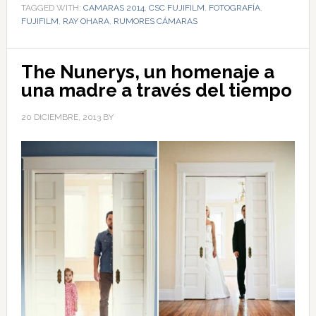
TAGGED WITH:
CAMARAS 2014
,
CSC FUJIFILM
,
FOTOGRAFÍA
,
FUJIFILM
,
RAY OHARA
,
RUMORES CÁMARAS
The Nunerys, un homenaje a
una madre a través del tiempo
20 DICIEMBRE, 2013
BY